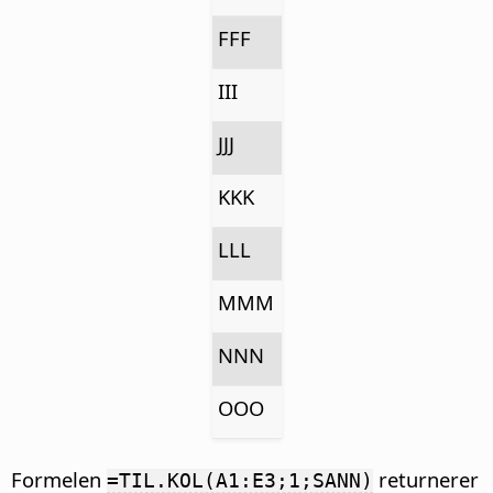
FFF
III
JJJ
KKK
LLL
MMM
NNN
OOO
Formelen
returnerer
=TIL.KOL(A1:E3;1;SANN)