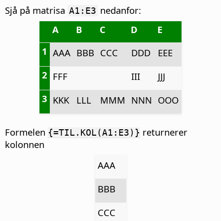
Sjå på matrisa
nedanfor:
A1:E3
A
B
C
D
E
1
AAA
BBB
CCC
DDD
EEE
2
FFF
III
JJJ
3
KKK
LLL
MMM
NNN
OOO
Formelen
returnerer
{=TIL.KOL(A1:E3)}
kolonnen
AAA
BBB
CCC