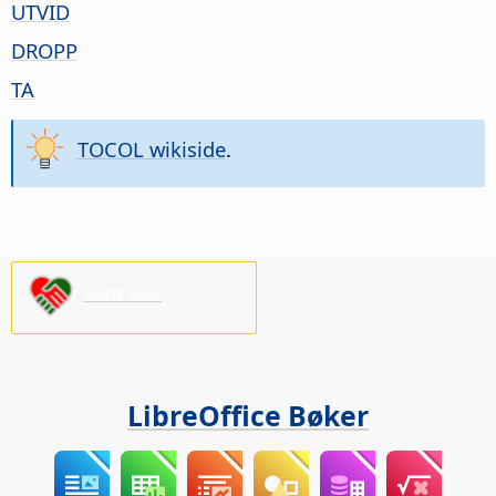
UTVID
DROPP
TA
TOCOL wikiside
.
Støtt oss!
LibreOffice Bøker