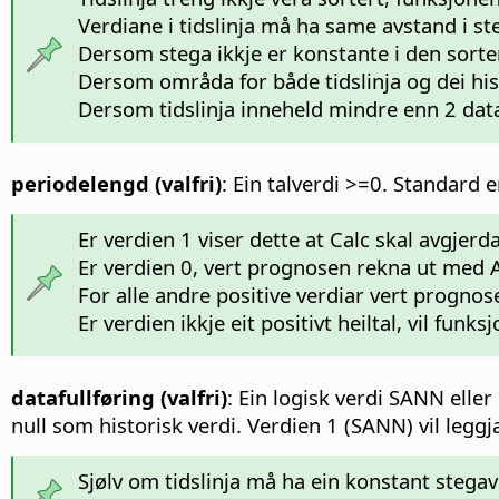
Verdiane i tidslinja må ha same avstand i st
Dersom stega ikkje er konstante i den sortert
Dersom områda for både tidslinja og dei histo
Dersom tidslinja inneheld mindre enn 2 data
periodelengd (valfri)
: Ein talverdi >=0. Standard er
Er verdien 1 viser dette at Calc skal avgjerd
Er verdien 0, vert prognosen rekna ut med 
For alle andre positive verdiar vert progno
Er verdien ikkje eit positivt heiltal, vil funk
datafullføring (valfri)
: Ein logisk verdi SANN elle
null som historisk verdi. Verdien 1 (SANN) vil leg
Sjølv om tidslinja må ha ein konstant ste