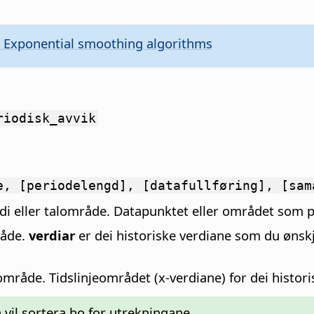
 Exponential smoothing algorithms
riodisk_avvik
e, [periodelengd], [datafullføring], [sam
verdi eller talområde. Datapunktet eller området som 
råde.
verdiar
er dei historiske verdiane som du ønskj
t område. Tidslinjeområdet (x-verdiane) for dei histor
n vil sortera ho for utrekningane.