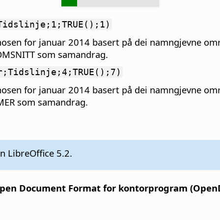
Tidslinje;1;TRUE();1)
nosen for januar 2014 basert på dei namngjevne o
NNOMSNITT som samandrag.
r;Tidslinje;4;TRUE();7)
nosen for januar 2014 basert på dei namngjevne o
MMER som samandrag.
n LibreOffice 5.2.
pen Document Format for kontorprogram (OpenDo