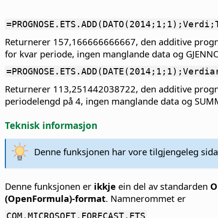
=PROGNOSE.ETS.ADD(DATO(2014;1;1);Verdi;
Returnerer 157,166666666667, den additive prog
for kvar periode, ingen manglande data og GJE
=PROGNOSE.ETS.ADD(DATE(2014;1;1);Verdia
Returnerer 113,251442038722, den additive prog
periodelengd på 4, ingen manglande data og SU
Teknisk informasjon
Denne funksjonen har vore tilgjengeleg sida
Denne funksjonen er
ikkje
ein del av standarden
O
(OpenFormula)-format
. Namnerommet er
COM.MICROSOFT.FORECAST.ETS