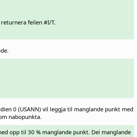
returnera feilen #I/T.
ode.
erdien 0 (USANN) vil leggja til manglande punkt med
llom nabopunkta.
 med opp til 30 % manglande punkt. Dei manglande