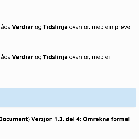
mråda
Verdiar
og
Tidslinje
ovanfor, med ein prøve
mråda
Verdiar
og
Tidslinje
ovanfor, med ei
cument) Versjon 1.3. del 4: Omrekna formel