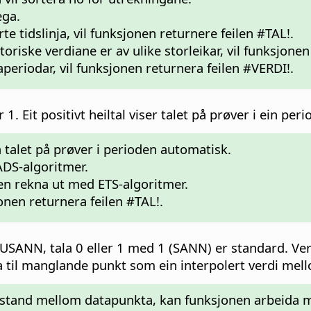
ega.
e tidslinja, vil funksjonen returnere feilen #TAL!.
riske verdiane er av ulike storleikar, vil funksjonen 
periodar, vil funksjonen returnera feilen #VERDI!.
 1. Eit positivt heiltal viser talet på prøver i ein peri
a talet på prøver i perioden automatisk.
ADS-algoritmer.
sen rekna ut med ETS-algoritmer.
sjonen returnera feilen #TAL!.
r USANN, tala 0 eller 1 med 1 (SANN) er standard. V
gja til manglande punkt som ein interpolert verdi me
gavstand mellom datapunkta, kan funksjonen arbeida