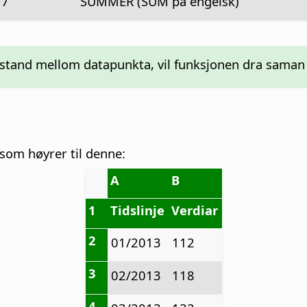
7
SUMMER (SUM på engelsk)
avstand mellom datapunkta, vil funksjonen dra saman
 som høyrer til denne:
A
B
1
Tidslinje
Verdiar
2
01/2013
112
3
02/2013
118
4