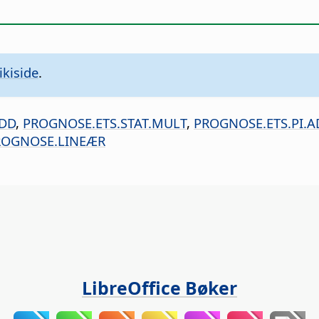
kiside
.
ADD
,
PROGNOSE.ETS.STAT.MULT
,
PROGNOSE.ETS.PI.A
ROGNOSE.LINEÆR
LibreOffice Bøker