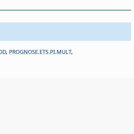
DD
,
PROGNOSE.ETS.PI.MULT
,