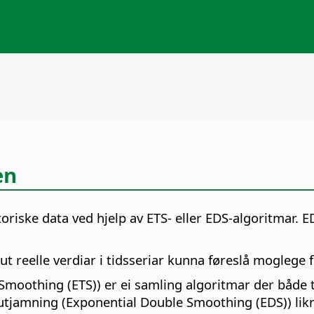
en
oriske data ved hjelp av ETS- eller EDS-algoritmar
. E
ut reelle verdiar i tidsseriar kunna føreslå moglege f
 Smoothing (ETS)) er ei samling algoritmar der både
tjamning (Exponential Double Smoothing (EDS)) likn