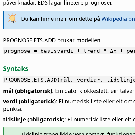
påverknadar. EDS lagar lineære prognoser.
Du kan finne meir om dette på
Wikipedia on
PROGNOSE.ETS.ADD brukar modellen
prognose = basisverdi + trend * ∆x + pe
Syntaks
PROGNOSE.ETS.ADD(mål, verdiar, tidslinj
mål (obligatorisk)
: Ein dato, klokkeslett, ein tal
verdi (obligatorisk)
: Ei numerisk liste eller eit om
punkta.
tidslinje (obligatorisk)
: Ei numerisk liste eller ei
Tidslinja treng ikkje vera sortert, funksjone