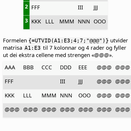
2
FFF
III
JJJ
3
KKK
LLL
MMM
NNN
OOO
Formelen
utvider
{=UTVID(A1:E3;4;7;"@@@")}
matrisa
til 7 kolonnar og 4 rader og fyller
A1:E3
ut dei ekstra cellene med strengen «@@@».
AAA
BBB
CCC
DDD
EEE
@@@
@@@
FFF
III
JJJ
@@@
@@@
KKK
LLL
MMM
NNN
OOO
@@@
@@@
@@@
@@@
@@@
@@@
@@@
@@@
@@@