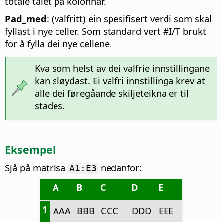
totale talet på kolonnar.
Pad_med
: (valfritt) ein spesifisert verdi som skal
fyllast i nye celler. Som standard vert #I/T brukt
for å fylla dei nye cellene.
Kva som helst av dei valfrie innstillingane
kan sløydast. Ei valfri innstillinga krev at
alle dei føregåande skiljeteikna er til
stades.
Eksempel
Sjå på matrisa
nedanfor:
A1:E3
A
B
C
D
E
1
AAA
BBB
CCC
DDD
EEE