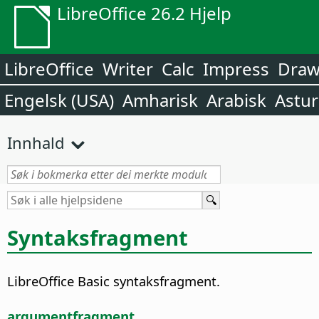
LibreOffice 26.2 Hjelp
LibreOffice
Writer
Calc
Impress
Dra
Engelsk (USA)
Amharisk
Arabisk
Astur
Innhald
Syntaksfragment
LibreOffice Basic syntaksfragment.
argumentfragment