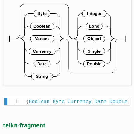
{
Boolean
|
Byte
|
Currency
|
Date
|
Double
|
I
teikn-fragment