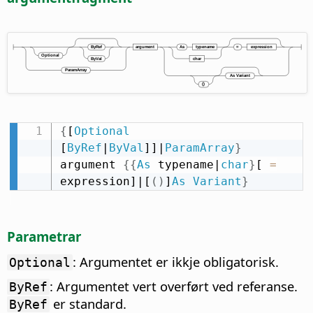
{
[
Optional
[
ByRef
|
ByVal
]]|
ParamArray
}
argument 
{
{
As
 typename|
char
}
[ 
=
expression]|[
(
)
]
As
Variant
}
Parametrar
: Argumentet er ikkje obligatorisk.
Optional
: Argumentet vert overført ved referanse.
ByRef
er standard.
ByRef