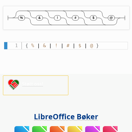
{
%
 | 
&
 | 
!
 | 
#
 | 
$
 | 
@
}
Støtt oss!
LibreOffice Bøker