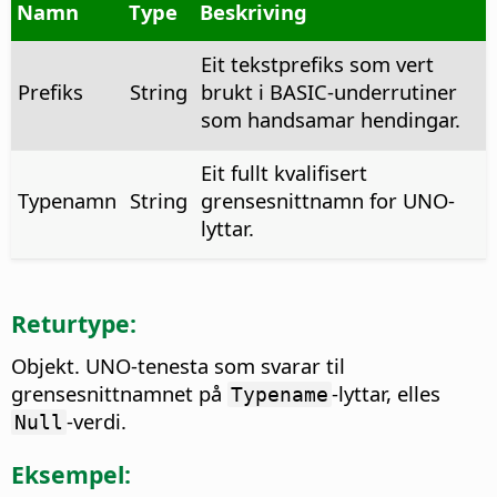
Namn
Type
Beskriving
Eit tekstprefiks som vert
Prefiks
String
brukt i BASIC-underrutiner
som handsamar hendingar.
Eit fullt kvalifisert
Typenamn
String
grensesnittnamn for UNO-
lyttar.
Returtype:
Objekt. UNO-tenesta som svarar til
grensesnittnamnet på
-lyttar, elles
Typename
-verdi.
Null
Eksempel: