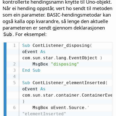
kontrollerte hendingsnamn knytte til Uno-objekt.
Når ei hending oppstår, vert ho sendt til metoden
som ein parameter. BASIC-hendingsmetodar kan
også kalla opp kvarandre, så lenge den aktuelle
parameteren er sendt gjennom deklarasjonen
. For eksempel:
Sub
Sub
 ContListener_disposing
(
oEvent 
As
com
.
sun
.
star
.
lang
.
EventObject 
)
    MsgBox 
"disposing"
End
Sub
Sub
 ContListener_elementInserted
(
oEvent 
As
com
.
sun
.
star
.
container
.
)
    MsgBox oEvent
.
Source
.
' 
"elementInserted"