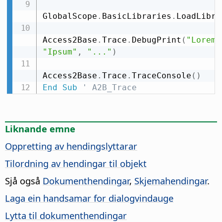
GlobalScope
.
BasicLibraries
.
LoadLibra
Access2Base
.
Trace
.
DebugPrint
(
"Lorem"
"Ipsum"
,
"..."
)
Access2Base
.
Trace
.
TraceConsole
(
)
End
Sub
' A2B_Trace
Liknande emne
Oppretting av hendingslyttarar
Tilordning av hendingar til objekt
Sjå også
Dokumenthendingar
,
Skjemahendingar
.
Laga ein handsamar for dialogvindauge
Lytta til dokumenthendingar