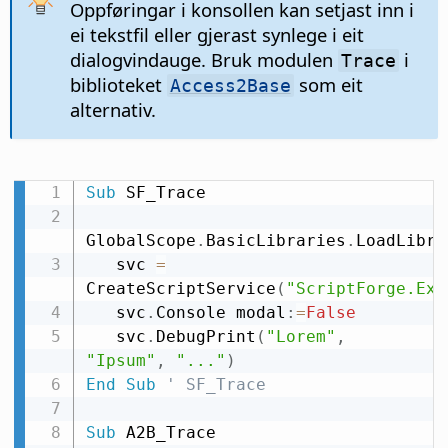
Oppføringar i konsollen kan setjast inn i
ei tekstfil eller gjerast synlege i eit
dialogvindauge. Bruk modulen
i
Trace
biblioteket
som eit
Access2Base
alternativ.
Sub
 SF_Trace

GlobalScope
.
BasicLibraries
.
LoadLibra
   svc 
=
CreateScriptService
(
"ScriptForge.Exc
   svc
.
Console modal
:
=
False
   svc
.
DebugPrint
(
"Lorem"
,
"Ipsum"
,
"..."
)
End
Sub
' SF_Trace
Sub
 A2B_Trace
