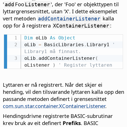
'
Foo
', der 'Foo' er objekttypen til
add
Listener
lyttargrensesnittet, utan 'X'. I dette eksempelet
vert metoden
kalla
addContainerListener
opp for å registrera
:
XContainerListener
Dim
 oLib 
As
Object
oLib 
=
 BasicLibraries
.
Library1 
' 
Library1 må finnast.
oLib
.
addContainerListener
(
oListener 
)
' Register lyttaren
Lyttaren er nå registrert. Når det skjer ei
hending, vil den tilsvarande lyttaren kalla opp den
passande metoden definert i grensesnittet
com.sun.star.container.XContainerListener
.
Hendingsdrivne registrerte BASIC-subrutinar
krev bruk av eit definert
Prefiks
. BASIC