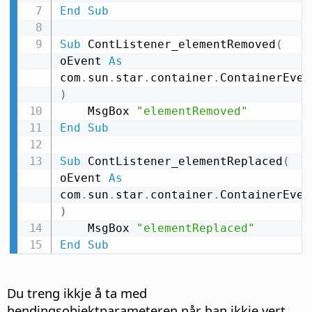
End
Sub
Sub
 ContListener_elementRemoved
(
oEvent 
As
com
.
sun
.
star
.
container
.
)
    MsgBox 
"elementRemoved"
End
Sub
Sub
 ContListener_elementReplaced
(
oEvent 
As
com
.
sun
.
star
.
container
.
)
    MsgBox 
"elementReplaced"
End
Sub
Du treng ikkje å ta med
hendingsobjektparameteren når han ikkje vert