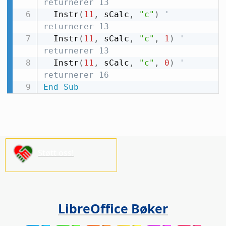
returnerer 13
  Instr
(
11
,
 sCalc
,
"c"
)
' 
returnerer 13
  Instr
(
11
,
 sCalc
,
"c"
,
1
)
' 
returnerer 13
  Instr
(
11
,
 sCalc
,
"c"
,
0
)
' 
returnerer 16
End
Sub
Støtt oss!
LibreOffice Bøker