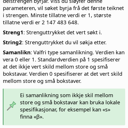
delstrengen byrjar. Viss du sløyfer denne
parameteren, vil søket byrja frå det første teiknet
i strengen. Minste tillatne verdi er 1, største
tillatne verdi er 2 147 483 648.
Streng1
: Strenguttrykket det vert søkt i.
String2
: Strenguttrykket du vil søkja etter.
Samanlikn
: Valfri type samanlikning. Verdien kan
vera 0 eller 1. Standardverdien på 1 spesifiserer
at det ikkje vert skild mellom store og små
bokstavar. Verdien 0 spesifiserer at det vert skild
mellom store og små bokstaver.
Ei samanlikning som ikkje skil mellom
store og små bokstavar kan bruka lokale
spesifikasjonar, for eksempel kan «s»
finna «β».