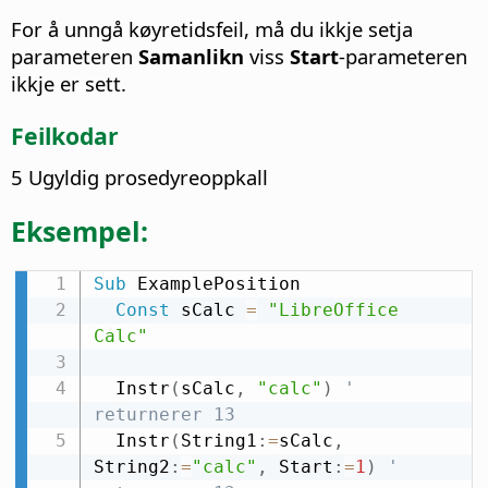
For å unngå køyretidsfeil, må du ikkje setja
parameteren
Samanlikn
viss
Start
-parameteren
ikkje er sett.
Feilkodar
5 Ugyldig prosedyreoppkall
Eksempel:
Sub
 ExamplePosition

Const
 sCalc 
=
"LibreOffice 
Calc"
  Instr
(
sCalc
,
"calc"
)
' 
returnerer 13
  Instr
(
String1
:
=
sCalc
,
String2
:
=
"calc"
,
 Start
:
=
1
)
' 