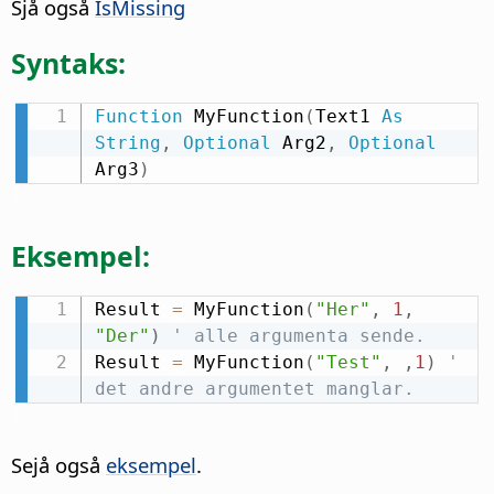
Sjå også
IsMissing
Syntaks:
Function
 MyFunction
(
Text1 
As
String
,
Optional
 Arg2
,
Optional
Arg3
)
Eksempel:
Result 
=
 MyFunction
(
"Her"
,
1
,
"Der"
)
' alle argumenta sende.
Result 
=
 MyFunction
(
"Test"
,
,
1
)
' 
det andre argumentet manglar.
Sejå også
eksempel
.