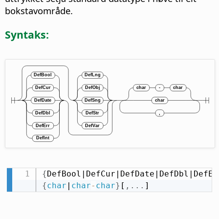
bokstavområde.
Syntaks:
{
DefBool|DefCur|DefDate|DefDbl|DefEr
{
char
|
char
-
char
}
[
,
.
.
.
]