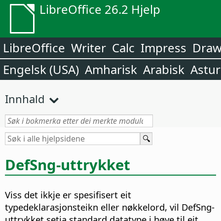
LibreOffice 26.2 Hjelp
LibreOffice
Writer
Calc
Impress
Dra
Engelsk (USA)
Amharisk
Arabisk
Astur
Innhald
DefSng-uttrykket
Viss det ikkje er spesifisert eit
typedeklarasjonsteikn eller nøkkelord, vil DefSng-
uttrykket setja standard datatype i høve til eit