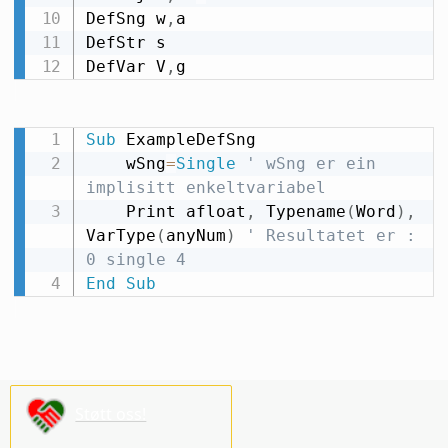
DefSng w
,
a

DefStr s

DefVar V
,
g
Sub
 ExampleDefSng

    wSng
=
Single
' wSng er ein 
implisitt enkeltvariabel
    Print afloat
,
 Typename
(
Word
)
,
VarType
(
anyNum
)
' Resultatet er : 
0 single 4
End
Sub
Støtt oss!