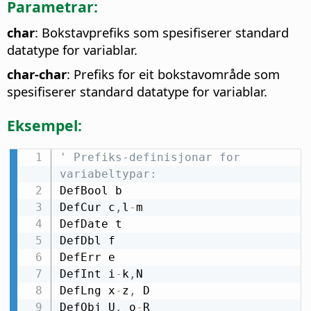
Parametrar:
char
: Bokstavprefiks som spesifiserer standard
datatype for variablar.
char-char
: Prefiks for eit bokstavområde som
spesifiserer standard datatype for variablar.
Eksempel:
' Prefiks-definisjonar for 
variabeltypar:
DefBool b

DefCur c
,
l
-
m

DefDate t

DefDbl f

DefErr e

DefInt i
-
k
,
N

DefLng x
-
z
,
 D

DefObj U
,
 o
-
R
