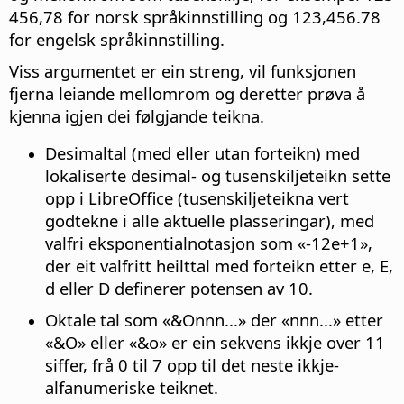
456,78 for norsk språkinnstilling og 123,456.78
for engelsk språkinnstilling.
Viss argumentet er ein streng, vil funksjonen
fjerna leiande mellomrom og deretter prøva å
kjenna igjen dei følgjande teikna.
Desimaltal (med eller utan forteikn) med
lokaliserte desimal- og tusenskiljeteikn sette
opp i LibreOffice (tusenskiljeteikna vert
godtekne i alle aktuelle plasseringar), med
valfri eksponentialnotasjon som «-12e+1»,
der eit valfritt heilttal med forteikn etter e, E,
d eller D definerer potensen av 10.
Oktale tal som «&Onnn...» der «nnn...» etter
«&O» eller «&o» er ein sekvens ikkje over 11
siffer, frå 0 til 7 opp til det neste ikkje-
alfanumeriske teiknet.