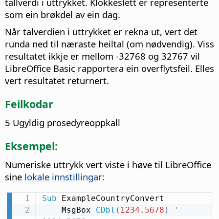
tallverdi i uttrykket. Klokkeslett er representerte
som ein brøkdel av ein dag.
Når talverdien i uttrykket er rekna ut, vert det
runda ned til næraste heiltal (om nødvendig). Viss
resultatet ikkje er mellom -32768 og 32767 vil
LibreOffice Basic rapportera ein overflytsfeil. Elles
vert resultatet returnert.
Feilkodar
5 Ugyldig prosedyreoppkall
Eksempel:
Numeriske uttrykk vert viste i høve til LibreOffice
sine
lokale innstillingar
:
Sub
 ExampleCountryConvert

    MsgBox 
CDbl
(
1234.5678
)
' 