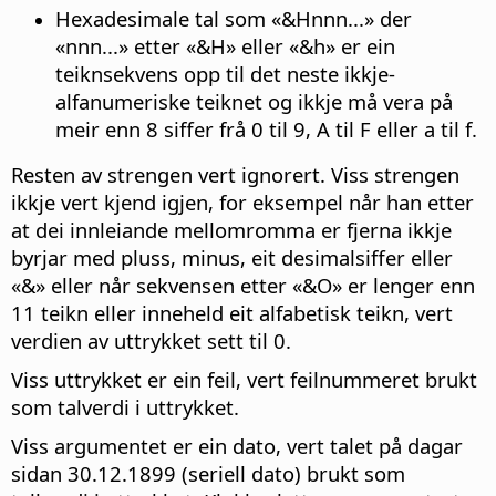
Hexadesimale tal som «&Hnnn...» der
«nnn...» etter «&H» eller «&h» er ein
teiknsekvens opp til det neste ikkje-
alfanumeriske teiknet og ikkje må vera på
meir enn 8 siffer frå 0 til 9, A til F eller a til f.
Resten av strengen vert ignorert. Viss strengen
ikkje vert kjend igjen, for eksempel når han etter
at dei innleiande mellomromma er fjerna ikkje
byrjar med pluss, minus, eit desimalsiffer eller
«&» eller når sekvensen etter «&O» er lenger enn
11 teikn eller inneheld eit alfabetisk teikn, vert
verdien av uttrykket sett til 0.
Viss uttrykket er ein feil, vert feilnummeret brukt
som talverdi i uttrykket.
Viss argumentet er ein dato, vert talet på dagar
sidan 30.12.1899 (seriell dato) brukt som