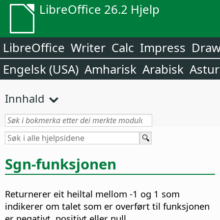
LibreOffice 26.2 Hjelp
LibreOffice
Writer
Calc
Impress
Dra
Engelsk (USA)
Amharisk
Arabisk
Astur
Innhald
Sgn-funksjonen
Returnerer eit heiltal mellom -1 og 1 som
indikerer om talet som er overført til funksjonen
er negativt, positivt eller null.