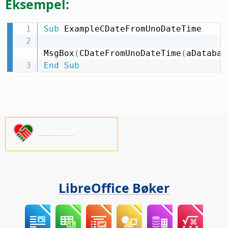
Eksempel:
Sub
 ExampleCDateFromUnoDateTime

MsgBox
(
CDateFromUnoDateTime
(
aDatabas
End
Sub
Støtt oss!
LibreOffice Bøker