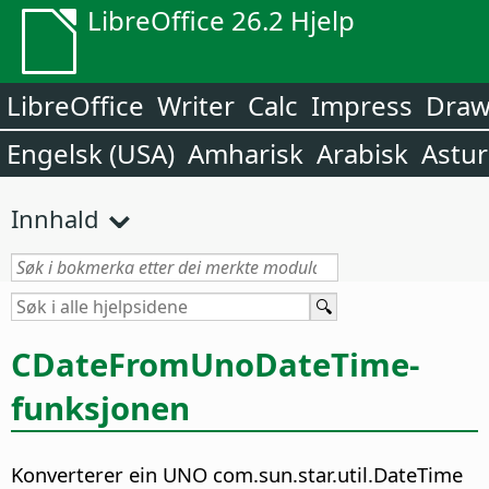
LibreOffice 26.2 Hjelp
LibreOffice
Writer
Calc
Impress
Dra
Engelsk (USA)
Amharisk
Arabisk
Astur
Innhald
CDateFromUnoDateTime-
funksjonen
Konverterer ein UNO com.sun.star.util.DateTime