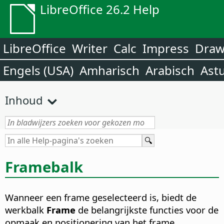
LibreOffice 26.2 Help
LibreOffice
Writer
Calc
Impress
Dra
Engels (USA)
Amharisch
Arabisch
Ast
Inhoud
Framebalk
Wanneer een frame geselecteerd is, biedt de
werkbalk
Frame
de belangrijkste functies voor de
opmaak en positionering van het frame.