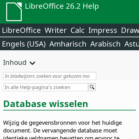
LibreOffice 26.2 Help
LibreOffice
Writer
Calc
Impress
Dra
Engels (USA)
Amharisch
Arabisch
Ast
Inhoud
Database wisselen
Wijzig de gegevensbronnen voor het huidige
document.
De vervangende database moet
identieke veldnamen bevatten om ervoor te