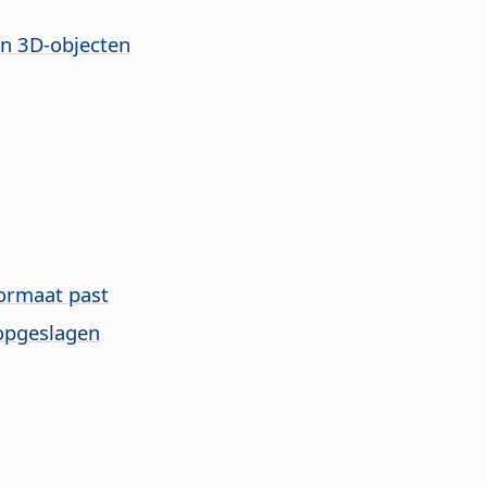
en 3D-objecten
formaat past
 opgeslagen