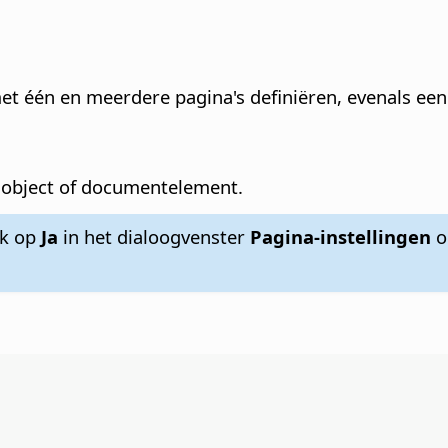
et één en meerdere pagina's definiëren, evenals e
enobject of documentelement.
ik op
Ja
in het dialoogvenster
Pagina-instellingen
om