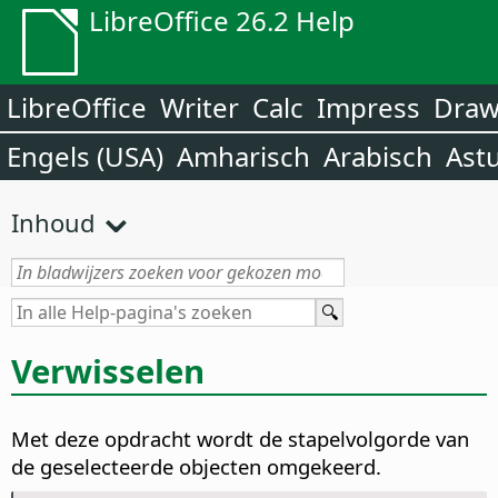
LibreOffice 26.2 Help
LibreOffice
Writer
Calc
Impress
Dra
Engels (USA)
Amharisch
Arabisch
Ast
Inhoud
Verwisselen
Met deze opdracht wordt de stapelvolgorde van
de geselecteerde objecten omgekeerd.