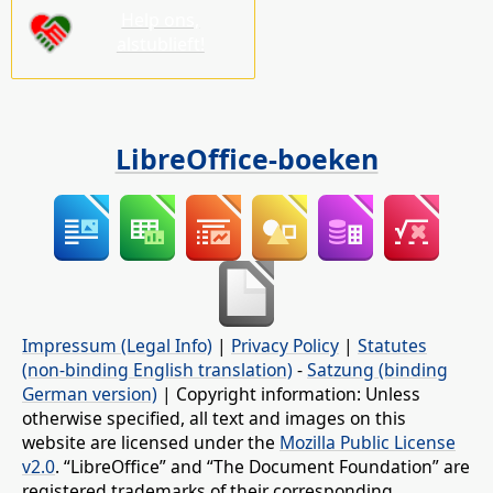
Help ons,
alstublieft!
LibreOffice-boeken
Impressum (Legal Info)
|
Privacy Policy
|
Statutes
(non-binding English translation)
-
Satzung (binding
German version)
| Copyright information: Unless
otherwise specified, all text and images on this
website are licensed under the
Mozilla Public License
v2.0
. “LibreOffice” and “The Document Foundation” are
registered trademarks of their corresponding