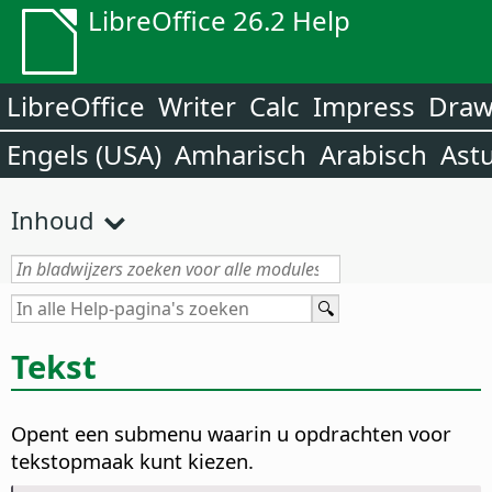
LibreOffice 26.2 Help
LibreOffice
Writer
Calc
Impress
Dra
Engels (USA)
Amharisch
Arabisch
Ast
Inhoud
Tekst
Opent een submenu waarin u opdrachten voor
tekstopmaak kunt kiezen.