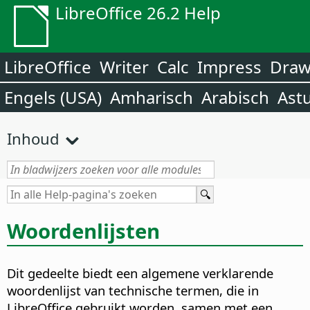
LibreOffice 26.2 Help
LibreOffice
Writer
Calc
Impress
Dra
Engels (USA)
Amharisch
Arabisch
Ast
Inhoud
Woordenlijsten
Dit gedeelte biedt een algemene verklarende
woordenlijst van technische termen, die in
LibreOffice gebruikt worden, samen met een