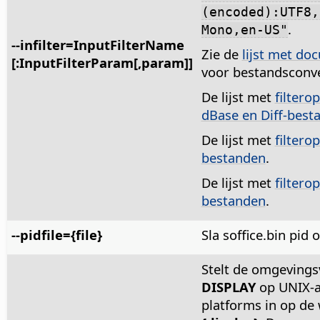
(encoded):UTF8,
.
Mono,en-US"
--infilter=InputFilterName
Zie de
lijst met do
[:InputFilterParam[,param]]
voor bestandsconve
De lijst met
filtero
dBase en Diff-best
De lijst met
filtero
bestanden
.
De lijst met
filtero
bestanden
.
--pidfile={file}
Sla soffice.bin pid 
Stelt de omgevings
DISPLAY
op UNIX-a
platforms in op de