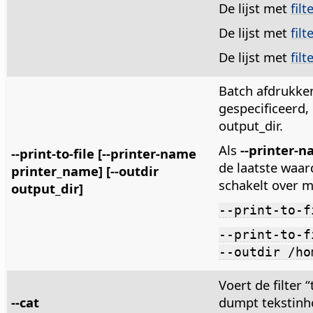
De lijst met
fil
De lijst met
fil
De lijst met
fil
Batch afdrukke
gespecificeerd,
output_dir.
Als
--printer-
--print-to-file [--printer-name
de laatste waard
printer_name] [--outdir
schakelt over 
output_dir]
--print-to-f
--print-to-f
--outdir /ho
Voert de filter
--cat
dumpt tekstinh