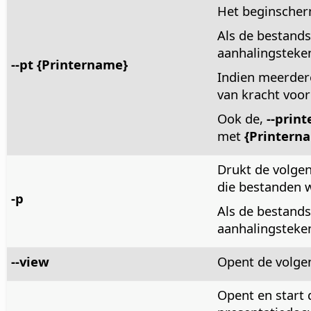
Het beginscher
Als de bestands
aanhalingsteken
--pt {Printername}
Indien meerdere
van kracht voor
Ook de,
--prin
met
{Printern
Drukt de volgen
die bestanden w
-p
Als de bestands
aanhalingsteken
--view
Opent de volgen
Opent en start 