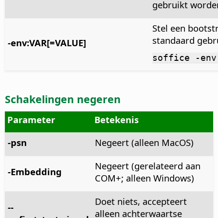
gebruikt word
Stel een bootst
standaard gebru
-env:VAR[=VALUE]
soffice -env
Schakelingen negeren
Parameter
Betekenis
-psn
Negeert (alleen MacOS)
Negeert (gerelateerd aan
-Embedding
COM+; alleen Windows)
Doet niets, accepteert
--
alleen achterwaartse