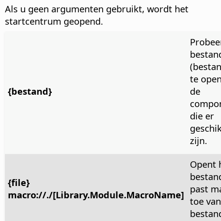
Als u geen argumenten gebruikt, wordt het
startcentrum geopend.
Probee
bestan
(besta
te open
{bestand}
de
compo
die er
geschik
zijn.
Opent 
bestan
{file}
past m
macro://./[Library.Module.MacroName]
toe van
bestan