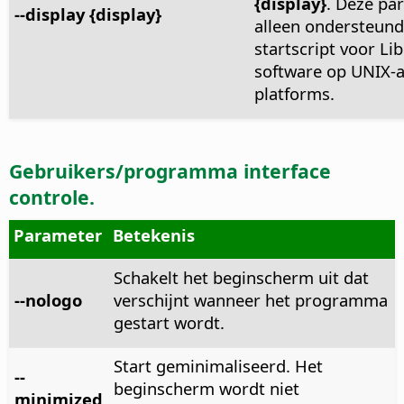
{display}
. Deze pa
--display {display}
alleen ondersteund
startscript voor Lib
software op UNIX-a
platforms.
Gebruikers/programma interface
controle.
Parameter
Betekenis
Schakelt het beginscherm uit dat
--nologo
verschijnt wanneer het programma
gestart wordt.
Start geminimaliseerd. Het
--
beginscherm wordt niet
minimized