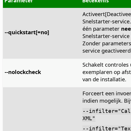
Parameter
Betekenis
Activeert[Deactivee
Snelstarter-service
één parameter
nee
--quickstart[=no]
Snelstarter-service
Zonder parameters
service geactiveerd
Schakelt controles 
--nolockcheck
exemplaren op afs
van de installatie.
Forceert een invoer
indien mogelijk. Bi
--infilter="Cal
XML"
--infilter="Tex