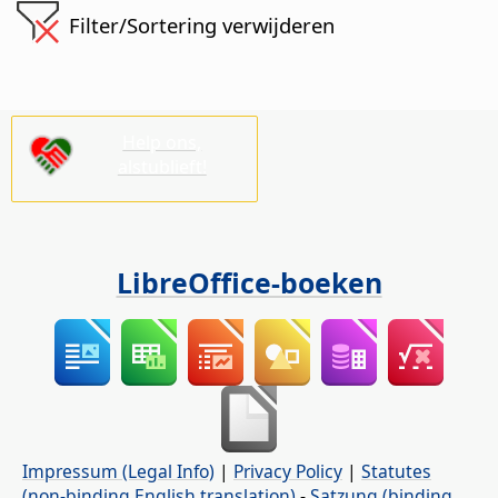
Filter/Sortering verwijderen
Help ons,
alstublieft!
LibreOffice-boeken
Impressum (Legal Info)
|
Privacy Policy
|
Statutes
(non-binding English translation)
-
Satzung (binding