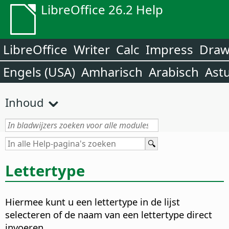
LibreOffice 26.2 Help
LibreOffice
Writer
Calc
Impress
Dra
Engels (USA)
Amharisch
Arabisch
Ast
Inhoud
Lettertype
Hiermee kunt u een lettertype in de lijst
selecteren of de naam van een lettertype direct
invoeren.