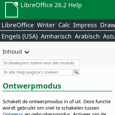
LibreOffice 26.2 Help
LibreOffice
Writer
Calc
Impress
Dra
Engels (USA)
Amharisch
Arabisch
Ast
Inhoud
Ontwerpmodus
Schakelt de ontwerpmodus in of uit. Deze functie
wordt gebruikt om snel te schakelen tussen
Ontwerp-
en gebruikersmodus. Activeer om de