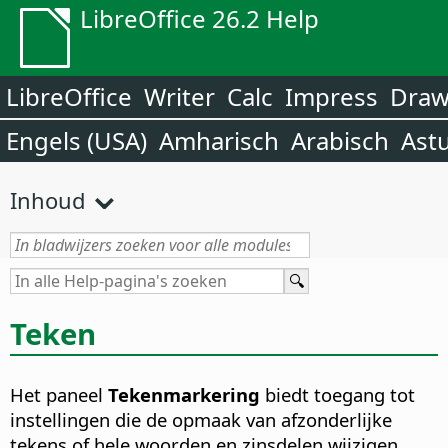
LibreOffice 26.2 Help
LibreOffice
Writer
Calc
Impress
Dra
Engels (USA)
Amharisch
Arabisch
Ast
Inhoud
Teken
Het paneel
Tekenmarkering
biedt toegang tot
instellingen die de opmaak van afzonderlijke
tekens of hele woorden en zinsdelen wijzigen.