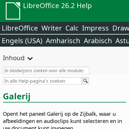
LibreOffice 26.2 Help
LibreOffice
Writer
Calc
Impress
Dra
Engels (USA)
Amharisch
Arabisch
Ast
Inhoud
Galerij
Opent het paneel Galerij op de Zijbalk, waar u
afbeeldingen en audioclips kunt selecteren en in
uw document kunt invoegen.