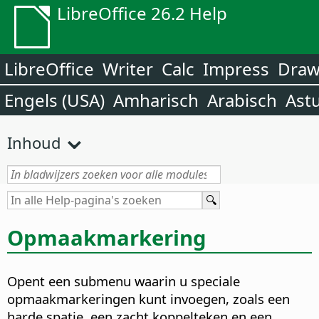
LibreOffice 26.2 Help
LibreOffice
Writer
Calc
Impress
Dra
Engels (USA)
Amharisch
Arabisch
Ast
Inhoud
Opmaakmarkering
Opent een submenu waarin u speciale
opmaakmarkeringen kunt invoegen, zoals een
harde spatie, een zacht koppelteken en een