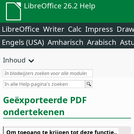
LibreOffice 26.2 Help
LibreOffice
Writer
Calc
Impress
Dra
Engels (USA)
Amharisch
Arabisch
Ast
Inhoud
Geëxporteerde PDF
ondertekenen
Om toegang te krijgen tot deze functie..