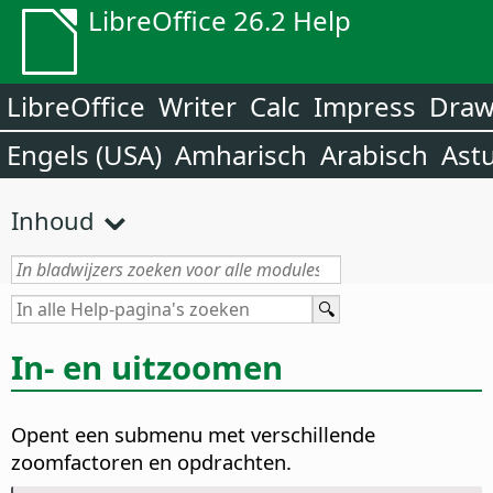
LibreOffice 26.2 Help
LibreOffice
Writer
Calc
Impress
Dra
Engels (USA)
Amharisch
Arabisch
Ast
Inhoud
In- en uitzoomen
Opent een submenu met verschillende
zoomfactoren en opdrachten.