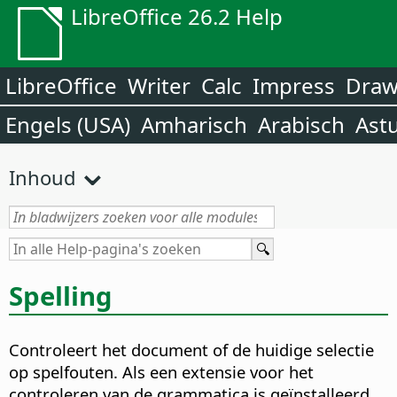
LibreOffice 26.2 Help
LibreOffice
Writer
Calc
Impress
Dra
Engels (USA)
Amharisch
Arabisch
Ast
Inhoud
Spelling
Controleert het document of de huidige selectie
op spelfouten. Als een extensie voor het
controleren van de grammatica is geïnstalleerd,