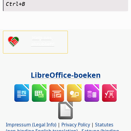
Ctrl
+B
Help ons,
alstublieft!
LibreOffice-boeken
Impressum (Legal Info)
|
Privacy Policy
|
Statutes
(non-binding English translation)
-
Satzung (binding