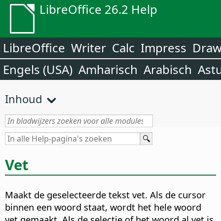
LibreOffice 26.2 Help
LibreOffice
Writer
Calc
Impress
Dra
Engels (USA)
Amharisch
Arabisch
Ast
Inhoud
Vet
Maakt de geselecteerde tekst vet. Als de cursor
binnen een woord staat, wordt het hele woord
vet gemaakt. Als de selectie of het woord al vet is,