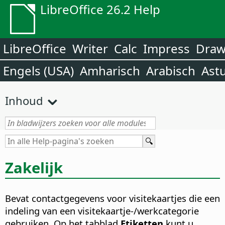
LibreOffice 26.2 Help
LibreOffice
Writer
Calc
Impress
Dra
Engels (USA)
Amharisch
Arabisch
Ast
Inhoud
Zakelijk
Bevat contactgegevens voor visitekaartjes die een
indeling van een visitekaartje-/werkcategorie
gebruiken. Op het tabblad
Etiketten
kunt u