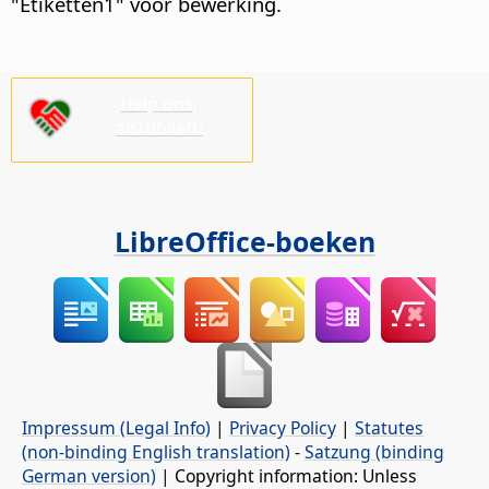
"Etiketten1" voor bewerking.
Help ons,
alstublieft!
LibreOffice-boeken
Impressum (Legal Info)
|
Privacy Policy
|
Statutes
(non-binding English translation)
-
Satzung (binding
German version)
| Copyright information: Unless