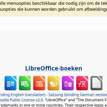
n alle menuopties beschikbaar die nodig zijn om de te
enuopties die kunnen worden gebruikt om afbeelding
LibreOffice-boeken
nding English translation)
-
Satzung (binding German versio
ozilla Public License v2.0
. “LibreOffice” and “The Document F
rademarks in one or more countries. Their respective logos an