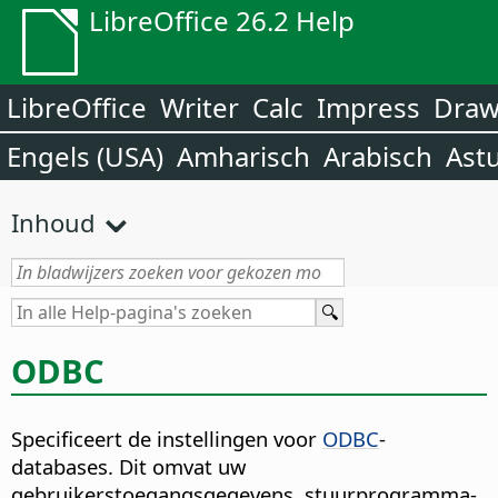
LibreOffice 26.2 Help
LibreOffice
Writer
Calc
Impress
Dra
Engels (USA)
Amharisch
Arabisch
Ast
Inhoud
ODBC
Specificeert de instellingen voor
ODBC
-
databases. Dit omvat uw
gebruikerstoegangsgegevens, stuurprogramma-