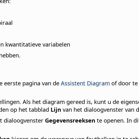
ken:
iraal
an kwantitatieve variabelen
hebben.
e eerste pagina van de
Assistent Diagram
of door te
ingen. Als het diagram gereed is, kunt u de eigensc
den op het tabblad
Lijn
van het dialoogvenster van 
t dialoogvenster
Gegevensreeksen
te openen. In d
lken
kiezen om de weergave van foutbalken in te sch