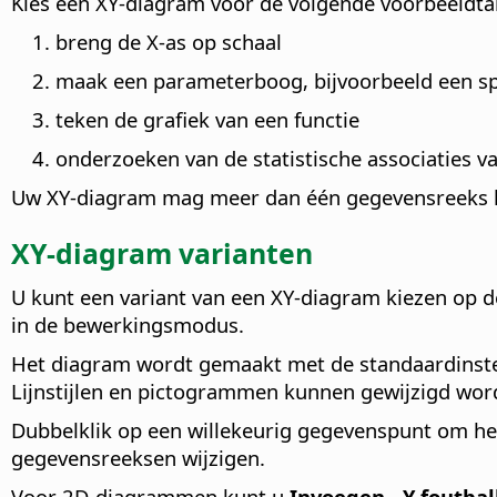
Kies een XY-diagram voor de volgende voorbeeldta
breng de X-as op schaal
maak een parameterboog, bijvoorbeeld een sp
teken de grafiek van een functie
onderzoeken van de statistische associaties v
Uw XY-diagram mag meer dan één gegevensreeks 
XY-diagram varianten
U kunt een variant van een XY-diagram kiezen op d
in de bewerkingsmodus.
Het diagram wordt gemaakt met de standaardinstell
Lijnstijlen en pictogrammen kunnen gewijzigd wor
Dubbelklik op een willekeurig gegevenspunt om he
gegevensreeksen wijzigen.
Voor 2D-diagrammen kunt u
Invoegen - Y foutba