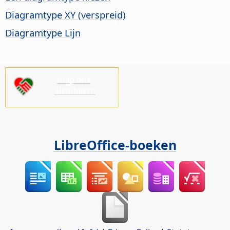
Diagramtype XY (verspreid)
Diagramtype Lijn
Help ons,
alstublieft!
LibreOffice-boeken