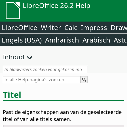
LibreOffice 26.2 Help
LibreOffice
Writer
Calc
Impress
Dra
Engels (USA)
Amharisch
Arabisch
Ast
Inhoud
Titel
Past de eigenschappen aan van de geselecteerde
titel of van alle titels samen.