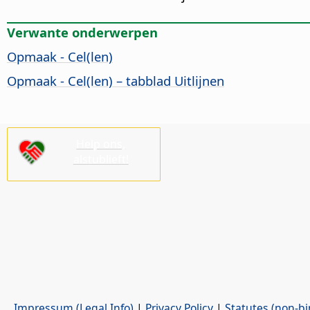
Verwante onderwerpen
Opmaak - Cel(len)
Opmaak - Cel(len) – tabblad Uitlijnen
Help ons,
alstublieft!
Impressum (Legal Info)
|
Privacy Policy
|
Statutes (non-bi