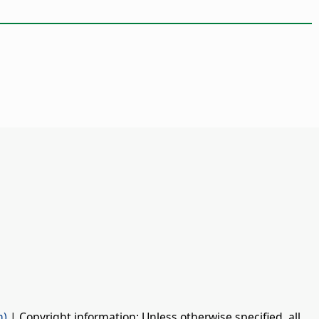
n)
| Copyright information: Unless otherwise specified, all