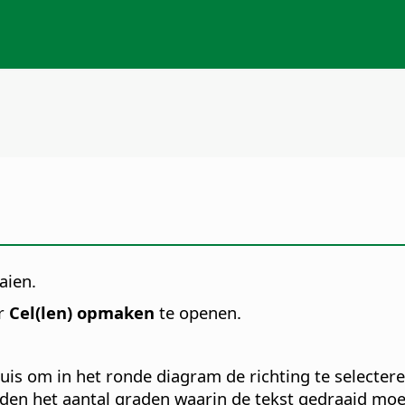
aien.
er
Cel(len) opmaken
te openen.
uis om in het ronde diagram de richting te selecter
raden het aantal graden waarin de tekst gedraaid mo