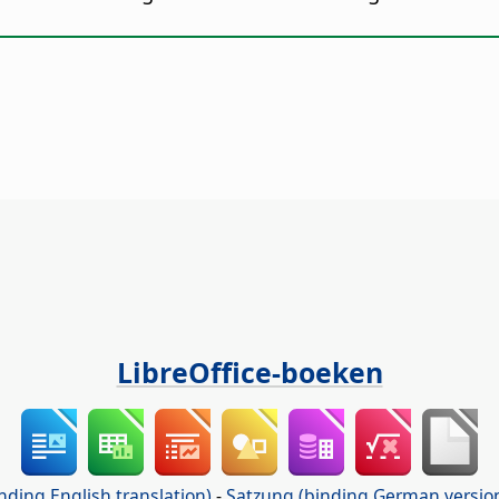
LibreOffice-boeken
nding English translation)
-
Satzung (binding German versio