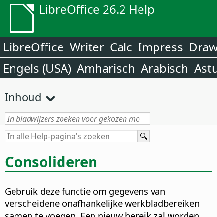
LibreOffice 26.2 Help
LibreOffice
Writer
Calc
Impress
Dra
Engels (USA)
Amharisch
Arabisch
Ast
Inhoud
Consolideren
Gebruik deze functie om gegevens van
verscheidene onafhankelijke werkbladbereiken
samen te voegen.
Een nieuw bereik zal worden