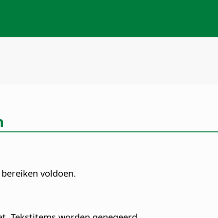
n
e bereiken voldoen.
t.
Tekstitems worden genegeerd.