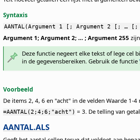
Syntaxis
AANTAL(Argument 1 [; Argument 2 [; … [;
Argument 1; Argument 2; … ; Argument 255
zijn
Deze functie negeert elke tekst of lege cel
in de gegevensbereiken. Gebruik de functie
Voorbeeld
De items 2, 4, 6 en "acht" in de velden Waarde 1
= 3. De telling van geta
=AANTAL(2;4;6;"acht")
AANTAL.ALS
Geeft het aantal cellen terug dat voldoet aan bepaal