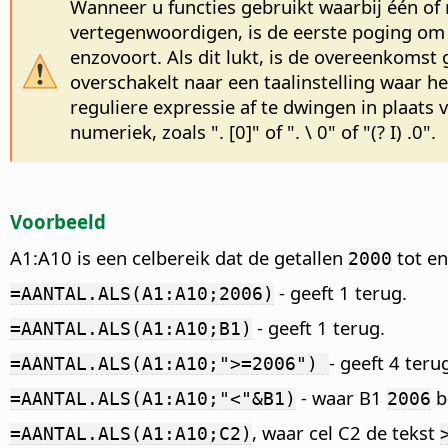
Wanneer u functies gebruikt waarbij één of 
vertegenwoordigen, is de eerste poging om d
enzovoort. Als dit lukt, is de overeenkoms
overschakelt naar een taalinstelling waar h
reguliere expressie af te dwingen in plaats
numeriek, zoals ". [0]" of ". \ 0" of "(? I) .0".
Voorbeeld
A1:A10 is een celbereik dat de getallen
tot e
2000
- geeft 1 terug.
=AANTAL.ALS(A1:A10;2006)
- geeft 1 terug.
=AANTAL.ALS(A1:A10;B1)
- geeft 4 teru
=AANTAL.ALS(A1:A10;">=2006")
- waar B1
be
=AANTAL.ALS(A1:A10;"<"&B1)
2006
, waar cel C2 de tekst
=AANTAL.ALS(A1:A10;C2)