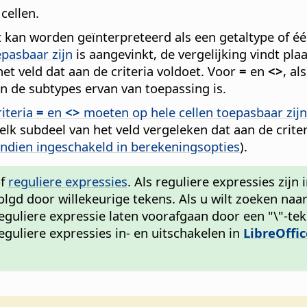
cellen.
iet kan worden geïnterpreteerd als een getaltype of 
pasbaar zijn
is aangevinkt, de vergelijking vindt pla
et veld dat aan de criteria voldoet. Voor
=
en
<>
, al
an de subtypes ervan van toepassing is.
iteria
=
en
<>
moeten op hele cellen toepasbaar zijn
elk subdeel van het veld vergeleken dat aan de criter
indien ingeschakeld in berekeningsopties
).
of
reguliere expressies
. Als reguliere expressies zijn
olgd door willekeurige tekens. Als u wilt zoeken naar
uliere expressie laten voorafgaan door een "\"-teken,
eguliere expressies in- en uitschakelen in
LibreOffi