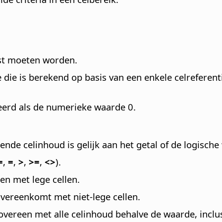
ast moeten worden.
e die is berekend op basis van een enkele celreferenti
teerd als de numerieke waarde 0.
nde celinhoud is gelijk aan het getal of de logische
=
,
=
,
>
,
>=
,
<>
).
en met lege cellen.
overeenkomt met niet-lege cellen.
overeen met alle celinhoud behalve de waarde, inclusi