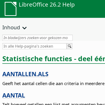
LibreOffice 26.2 Help
Inhoud
Statistische functies - deel éé
AANTALLEN.ALS
Geeft het aantal cellen die aan criteria in meerder
AANTAL
Telt hoeveel getallen een lijst met argumenten beva