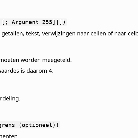
 [; Argument 255]]])
 getallen, tekst, verwijzingen naar cellen of naar cel
-4 moeten worden meegeteld.
waardes is daarom 4.
rdeling.
grens (optioneel))
imenten.