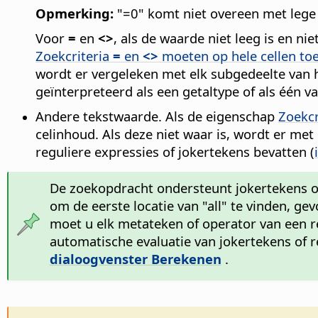
Opmerking:
"=0" komt niet overeen met lege 
Voor
=
en
<>
, als de waarde niet leeg is en n
Zoekcriteria
=
en
<>
moeten op hele cellen toe
wordt er vergeleken met elk subgedeelte van h
geïnterpreteerd als een getaltype of als één v
Andere tekstwaarde. Als de eigenschap
Zoekcr
celinhoud. Als deze niet waar is, wordt er met 
reguliere expressies of jokertekens bevatten (
De zoekopdracht ondersteunt jokertekens 
om de eerste locatie van "all" te vinden, gev
moet u elk metateken of operator van een reg
automatische evaluatie van jokertekens of r
dialoogvenster Berekenen
.