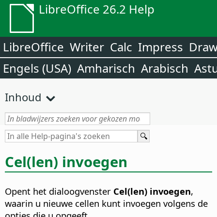
LibreOffice 26.2 Help
LibreOffice
Writer
Calc
Impress
Dra
Engels (USA)
Amharisch
Arabisch
Ast
Inhoud
Cel(len) invoegen
Opent het dialoogvenster
Cel(len) invoegen
,
waarin u nieuwe cellen kunt invoegen volgens de
opties die u opgeeft.