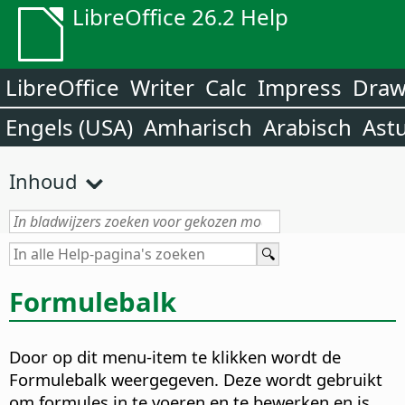
LibreOffice 26.2 Help
LibreOffice
Writer
Calc
Impress
Dra
Engels (USA)
Amharisch
Arabisch
Ast
Inhoud
Formulebalk
Door op dit menu-item te klikken wordt de
Formulebalk weergegeven. Deze wordt gebruikt
om formules in te voeren en te bewerken en is