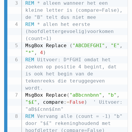
REM
 * alleen wanneer het een 
kleine letter is (compare=False), 
de "B" telt dus niet mee
REM
 * allen het eerste 
(hoofdlettergevoelig)voorkomen 
(count=1)
MsgBox Replace 
(
"ABCDEFGHI"
,
"E"
,
"*"
,
4
)
REM
 Uitvoer: D*FGHI omdat het 
zoeken op positie 4 begint, dat 
is ook het begin van de 
tekenreeks die teruggegeven 
wordt.
MsgBox Replace
(
"aBbcnnbnn"
,
"b"
,
"$£"
,
 compare
:
=
False
)
' Uitvoer: 
"aB$£cnn$£nn"
REM
 Vervang alle (count = -1) "b" 
door "$£" rekeninghoudend met 
hoofdletter (compare=False) 