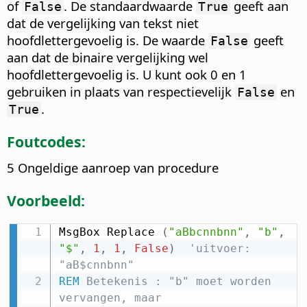
of
. De standaardwaarde
geeft aan
False
True
dat de vergelijking van tekst niet
hoofdlettergevoelig is. De waarde
geeft
False
aan dat de binaire vergelijking wel
hoofdlettergevoelig is. U kunt ook 0 en 1
gebruiken in plaats van respectievelijk
en
False
.
True
Foutcodes:
5 Ongeldige aanroep van procedure
Voorbeeld:
MsgBox Replace 
(
"aBbcnnbnn"
,
"b"
,
"$"
,
1
,
1
,
False
)
'uitvoer: 
"aB$cnnbnn"
REM
 Betekenis : "b" moet worden 
vervangen, maar