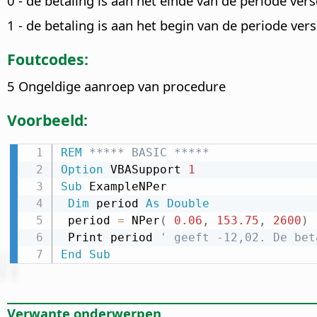
0 - de betaling is aan het einde van de periode ver
1 - de betaling is aan het begin van de periode ver
Foutcodes:
5 Ongeldige aanroep van procedure
Voorbeeld:
REM
 ***** BASIC *****
Option
 VBASupport 
1
Sub
 ExampleNPer

Dim
 period 
As
Double
 period 
=
 NPer
(
0.06
,
153.75
,
2600
)
 Print period 
' geeft -12,02. De bet
End
Sub
Verwante onderwerpen