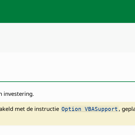
n investering.
hakeld met de instructie
, gepl
Option VBASupport