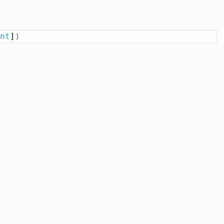
nt
]
)