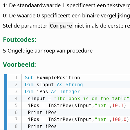
1: De standaardwaarde 1 specificeert een tekstverge
0: De waarde 0 specificeert een binaire vergelijking
Stel de parameter
niet in als de eerste
Compare
Foutcodes:
5 Ongeldige aanroep van procedure
Voorbeeld:
Sub
Dim
 sInput 
As
String
Dim
 iPos 
As
Integer
 sInput 
=
"The book is on the table"
 iPos 
=
 InStrRev
(
sInput
,
"het"
,
10
,
1
)
 Print iPos

 iPos 
=
 InStrRev
(
sInput
,
"het"
,
100
,
0
)