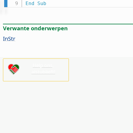
End
Sub
Verwante onderwerpen
InStr
Help ons,
alstublieft!