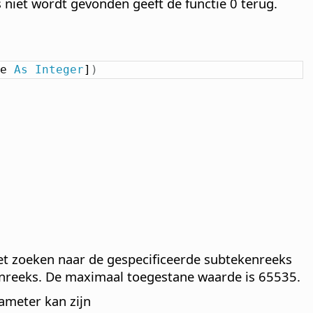
niet wordt gevonden geeft de functie 0 terug.
e 
As
Integer
]
)
et zoeken naar de gespecificeerde subtekenreeks
kenreeks. De maximaal toegestane waarde is 65535.
ameter kan zijn