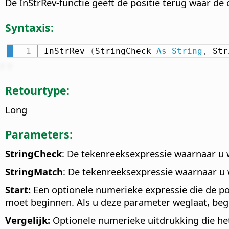
De InStrRev-functie geeft de positie terug waar d
Syntaxis:
InStrRev 
(
StringCheck 
As
String
,
 Str
Retourtype:
Long
Parameters:
StringCheck
: De tekenreeksexpressie waarnaar u w
StringMatch
: De tekenreeksexpressie waarnaar u 
Start:
Een optionele numerieke expressie die de po
moet beginnen. Als u deze parameter weglaat, beg
Vergelijk:
Optionele numerieke uitdrukking die het