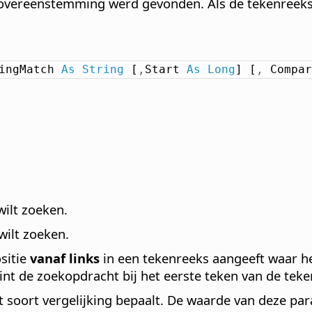
e overeenstemming werd gevonden. Als de tekenreeks 
ingMatch 
As
String
 [
,
Start 
As
Long
] [
,
 Compar
ilt zoeken.
wilt zoeken.
sitie
vanaf links
in een tekenreeks aangeeft waar h
int de zoekopdracht bij het eerste teken van de te
 soort vergelijking bepaalt. De waarde van deze par