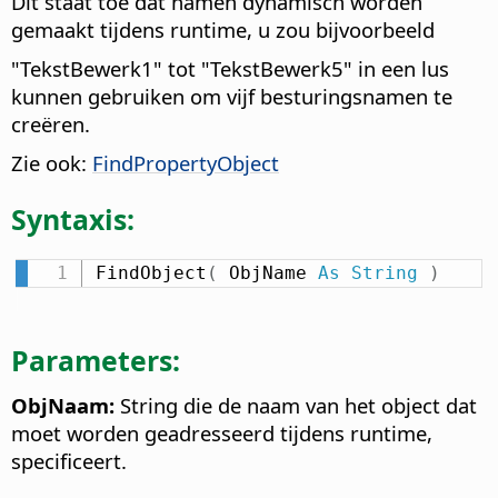
Dit staat toe dat namen dynamisch worden
gemaakt tijdens runtime, u zou bijvoorbeeld
"TekstBewerk1" tot "TekstBewerk5" in een lus
kunnen gebruiken om vijf besturingsnamen te
creëren.
Zie ook:
FindPropertyObject
Syntaxis:
FindObject
(
 ObjName 
As
String
)
Parameters:
ObjNaam:
String die de naam van het object dat
moet worden geadresseerd tijdens runtime,
specificeert.