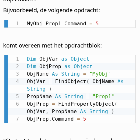
Bijvoorbeeld, de volgende opdracht:
MyObj
.
Prop1
.
Command 
=
5
komt overeen met het opdrachtblok:
Dim
 ObjVar 
as
Object
Dim
 ObjProp 
as
Object
ObjName 
As
String
=
"MyObj"
ObjVar 
=
 FindObject
(
 ObjName 
As
String
)
PropName 
As
String
=
"Prop1"
ObjProp 
=
 FindPropertyObject
(
ObjVar
,
 PropName 
As
String
)
ObjProp
.
Command 
=
5