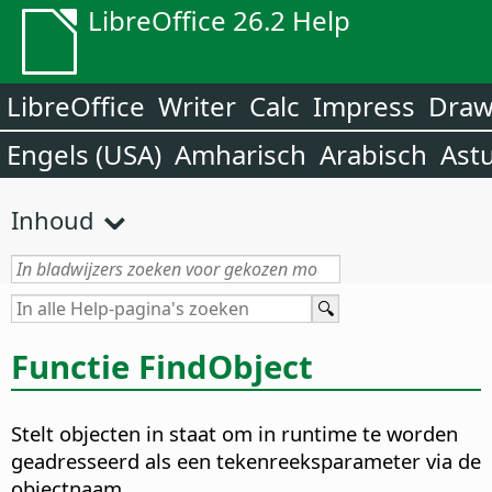
LibreOffice 26.2 Help
LibreOffice
Writer
Calc
Impress
Dra
Engels (USA)
Amharisch
Arabisch
Ast
Inhoud
Functie FindObject
Stelt objecten in staat om in runtime te worden
geadresseerd als een tekenreeksparameter via de
objectnaam.