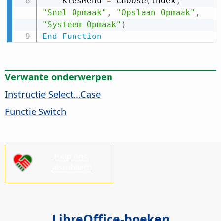
    KiesMenu 
=
 Choose
(
Index
,
"Snel Opmaak"
,
"Opslaan Opmaak"
,
"Systeem Opmaak"
)
End
Function
Verwante onderwerpen
Instructie Select...Case
Functie Switch
Help ons,
alstublieft!
LibreOffice-boeken