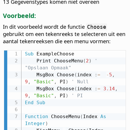
13 Gegevenstypes komen niet overeen
Voorbeeld:
In dit voorbeeld wordt de functie
Choose
gebruikt om een tekenreeks te selecteren uit een
aantal tekenreeksen die een menu vormen:
Sub
 ExampleChoose

    Print ChooseMenu
(
2
)
' 
"Opslaan Opmaak"
    MsgBox Choose
(
index 
:
=
-
5
,
9
,
"Basic"
,
 PI
)
' Null
    MsgBox Choose
(
index 
:
=
3.14
,
9
,
"Basic"
,
 PI
)
' PI
End
Sub
Function
 ChooseMenu
(
Index 
As
Integer
)