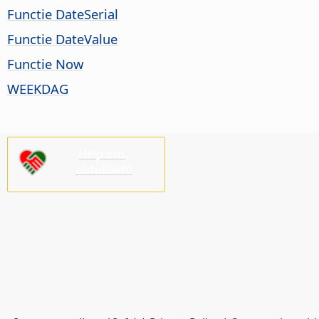
Functie DateSerial
Functie DateValue
Functie Now
WEEKDAG
Help ons,
alstublieft!