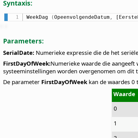
Syntaxis:
WeekDag 
(
OpeenvolgendeDatum
,
 [Eerste
Parameters:
SerialDate:
Numerieke expressie die de het seriël
FirstDayOfWeek:
Numerieke waarde die aangeeft 
systeeminstellingen worden overgenomen om dit t
De parameter
FirstDayOfWeek
kan de waardes 0 t
Waarde
0
1
2