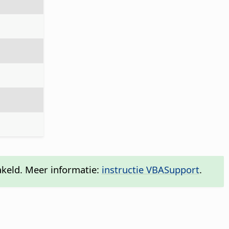
akeld. Meer informatie:
instructie VBASupport
.