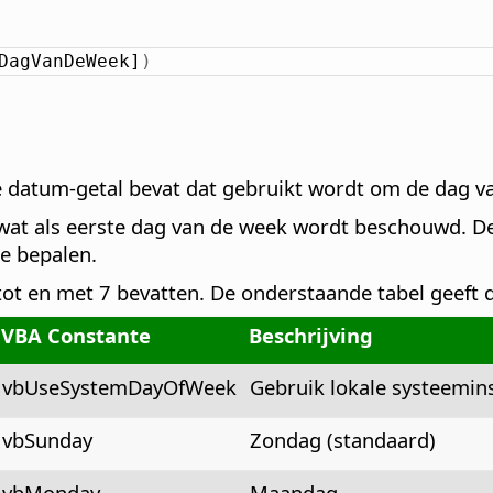
DagVanDeWeek]
)
e datum-getal bevat dat gebruikt wordt om de dag v
wat als eerste dag van de week wordt beschouwd. D
e bepalen.
ot en met 7 bevatten. De onderstaande tabel geeft 
VBA Constante
Beschrijving
vbUseSystemDayOfWeek
Gebruik lokale systeemins
vbSunday
Zondag (standaard)
vbMonday
Maandag