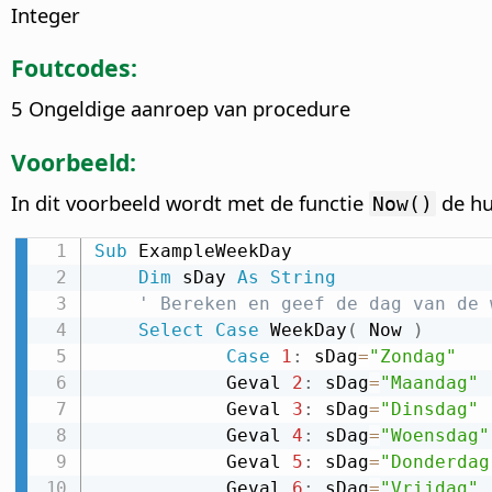
Integer
Foutcodes:
5 Ongeldige aanroep van procedure
Voorbeeld:
In dit voorbeeld wordt met de functie
de hu
Now()
Sub
 ExampleWeekDay

Dim
 sDay 
As
String
' Bereken en geef de dag van de 
Select
Case
 WeekDay
(
 Now 
)
Case
1
:
 sDag
=
"Zondag"
            Geval 
2
:
 sDag
=
"Maandag"
            Geval 
3
:
 sDag
=
"Dinsdag"
            Geval 
4
:
 sDag
=
"Woensdag"
            Geval 
5
:
 sDag
=
"Donderdag
            Geval 
6
:
 sDag
=
"Vrijdag"