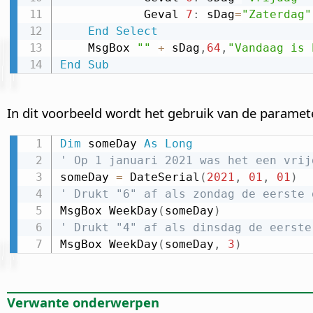
            Geval 
7
:
 sDag
=
"Zaterdag"
End
Select
    MsgBox 
""
+
 sDag
,
64
,
"Vandaag is 
End
Sub
In dit voorbeeld wordt het gebruik van de parame
Dim
 someDay 
As
Long
' Op 1 januari 2021 was het een vrij
someDay 
=
 DateSerial
(
2021
,
01
,
01
)
' Drukt "6" af als zondag de eerste 
MsgBox WeekDay
(
someDay
)
' Drukt "4" af als dinsdag de eerste
MsgBox WeekDay
(
someDay
,
3
)
Verwante onderwerpen