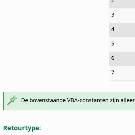
3
4
5
6
7
De bovenstaande VBA-constanten zijn alleen
Retourtype: