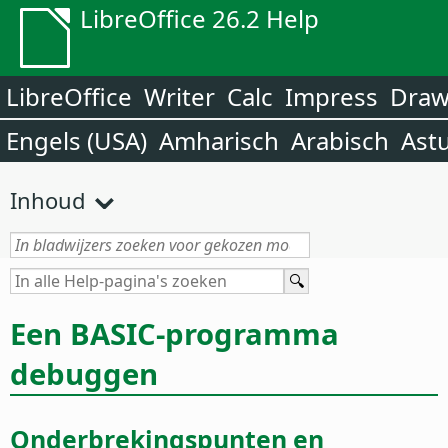
LibreOffice 26.2 Help
LibreOffice
Writer
Calc
Impress
Dra
Engels (USA)
Amharisch
Arabisch
Ast
Inhoud
Een BASIC-programma
debuggen
Onderbrekingspunten en