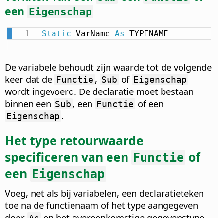
een
Eigenschap
Static
 VarName 
As
 TYPENAME
De variabele behoudt zijn waarde tot de volgende
keer dat de
,
of
Functie
Sub
Eigenschap
wordt ingevoerd. De declaratie moet bestaan
binnen een
, een
of een
Sub
Functie
.
Eigenschap
Het type retourwaarde
specificeren van een
of
Functie
een
Eigenschap
Voeg, net als bij variabelen, een declaratieteken
toe na de functienaam of het type aangegeven
door
en het overeenkomstige gegevenstype
As