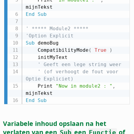
End
Sub
' ***** Module2 *****
'Option Explicit
Sub
 demoBug

    CompatibilityMode
(
True
)
    initMyText

' Geeft een lege string weer
' (of verhoogt de fout voor 
Optie Expliciet)
    Print 
"Now in module2 : "
,
End
Sub
Variabele inhoud opslaan na het
verlaten van een
een
of
Sub
Functie