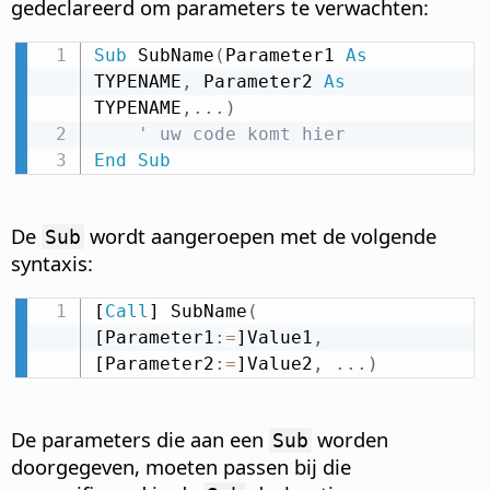
gedeclareerd om parameters te verwachten:
Sub
 SubName
(
Parameter1 
As
TYPENAME
,
 Parameter2 
As
TYPENAME
,
.
.
.
)
' uw code komt hier
End
Sub
De
wordt aangeroepen met de volgende
Sub
syntaxis:
[
Call
] SubName
(
[Parameter1
:
=
]Value1
,
[Parameter2
:
=
]Value2
,
.
.
.
)
De parameters die aan een
worden
Sub
doorgegeven, moeten passen bij die