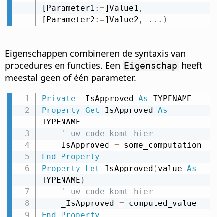
[Parameter1
:
=
]Value1
,
[Parameter2
:
=
]Value2
,
.
.
.
)
Eigenschappen combineren de syntaxis van
procedures en functies. Een
heeft
Eigenschap
meestal geen of één parameter.
Private
 _IsApproved 
As
Property
Get
 IsApproved 
As
TYPENAME

' uw code komt hier
    IsApproved 
=
End
Property
Property
Let
 IsApproved
(
value 
As
TYPENAME
)
' uw code komt hier
    _IsApproved 
=
End
Property