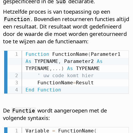
gespecificeerd in de
declaratie.
Sub
Hetzelfde proces is van toepassing op een
. Bovendien retourneren functies altijd
Function
een resultaat. Dit resultaat wordt gedefinieerd
door de waarde die moet worden geretourneerd
toe te wijzen aan de functienaam:
Function
 FunctionName
(
Parameter1 
As
 TYPENAME
,
 Parameter2 
As
TYPENAME
,
.
.
.
)
As
 TYPENAME

' uw code komt hier
    FunctionName
=
End
Function
De
wordt aangeroepen met de
Functie
volgende syntaxis:
Variable 
=
 FunctionName
(