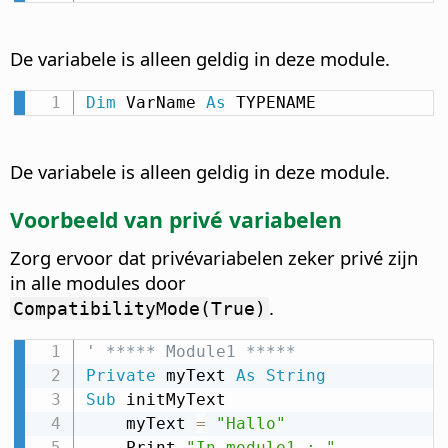
De variabele is alleen geldig in deze module.
Dim
 VarName 
As
 TYPENAME
De variabele is alleen geldig in deze module.
Voorbeeld van privé variabelen
Zorg ervoor dat privévariabelen zeker privé zijn
in alle modules door
.
CompatibilityMode(True)
' ***** Module1 *****
Private
 myText 
As
String
Sub
 initMyText

    myText 
=
"Hallo"
    Print 
"In module1 : "
,