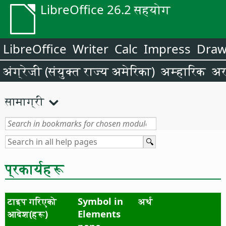
LibreOffice 26.2 सहयोग
LibreOffice
Writer
Calc
Impress
Dra
अंग्रेजी (संयुक्त राज्य अमेरिका)
अम्हारिक
अर
सामाग्री
प्रकार्यहरू
टाइप गरिएको
Symbol in
अर्थ
आदेश(हरू)
Elements