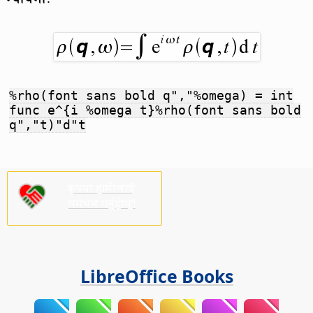
%rho(font sans bold q","%omega) = int
func e^{i %omega t}%rho(font sans bold
q","t)"d"t
कृपया हामीलाई
समर्थन गर्नुहोस्!
LibreOffice Books